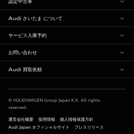
認定中古車
新車検索
Audi さいたま について
Audi認定中古車検索
サービス入庫予約
Audi さいたま 店舗情報
Audi さいたま 運営会社概要
お問い合わせ
Audi さいたま サービス入庫予約
定期点検 / 車検 料金表
Audi 買取依頼
各種お問い合わせ
買取ページ
© VOLKSWAGEN Group Japan K.K. All rights
reserved.
運営会社概要
採用情報
個人情報保護方針
Audi Japan オフィシャルサイト
プレスリリース